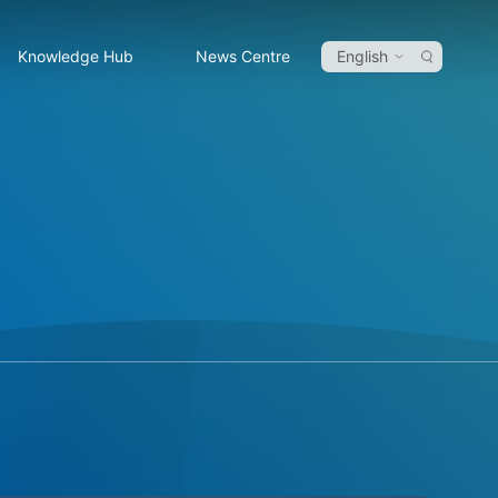
Knowledge Hub
News Centre
English