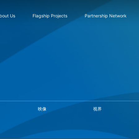
bout Us
Flagship Projects
Partnership Network
映像
视界