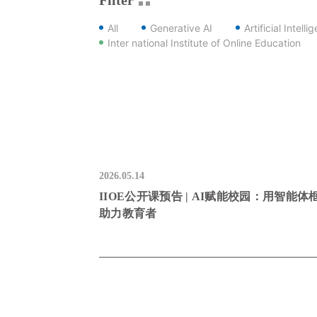
All
Generative AI
Artificial Intelli
Inter national Institute of Online Education
2026.05.14
IIOE公开课预告 | AI赋能校园：用智能体
助力教育者