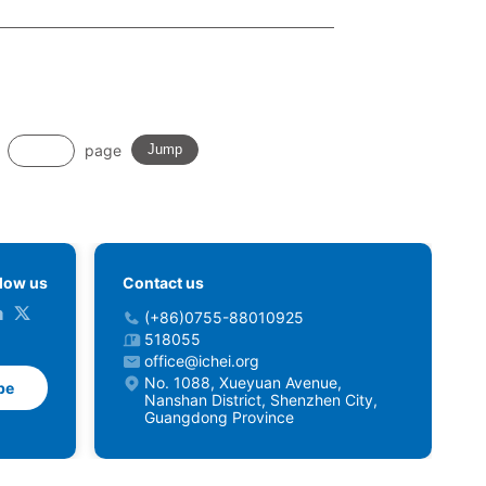
page
Jump
llow us
Contact us
(+86)0755-88010925
518055
office@ichei.org
No. 1088, Xueyuan Avenue,
be
Nanshan District, Shenzhen City,
Guangdong Province