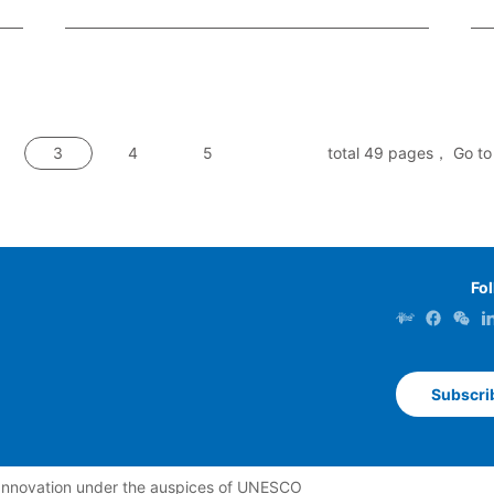
3
4
5
total 49 pages， Go to
Fo
Subscri
n Innovation under the auspices of UNESCO