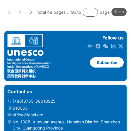
1
total 49 pages， Go to
page
Jump
Follow us
Subscribe
Contact us
(+86)0755-88010925
518055
office@ichei.org
No. 1088, Xueyuan Avenue, Nanshan District, Shenzhen
City, Guangdong Province