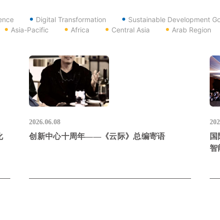
gence
Digital Transformation
Sustainable Development Go
Asia-Pacific
Africa
Central Asia
Arab Region
2026.06.08
202
化
创新中心十周年——《云际》总编寄语
国
智