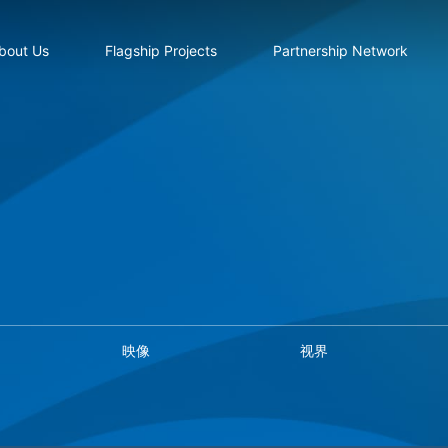
bout Us
Flagship Projects
Partnership Network
映像
视界