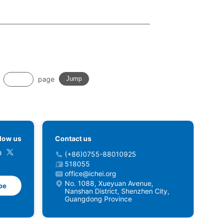
page
Jump
llow us
Contact us
(+86)0755-88010925
518055
office@ichei.org
No. 1088, Xueyuan Avenue,
be
Nanshan District, Shenzhen City,
Guangdong Province