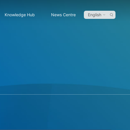
Knowledge Hub
News Centre
English