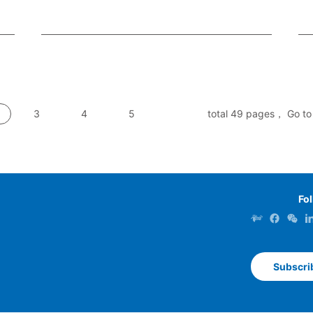
3
4
5
total 49 pages， Go to
Fo
Subscri